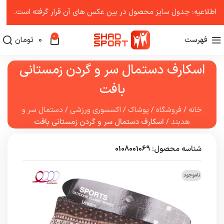
اطلاعیه: جدول سایز محصول در بین عکس ‌های آن قرار گرفته است.
0
فهرست
0
تومان
اسکارف دستمال سر و گردن زمستانی
بافت
خانه
/
فروشگاه
/
پوشاک
/
اکسسوری ورزشی
/
دستمال سر و
هدبند
/
اسکارف دستمال سر و گردن زمستانی بافت
شناسه محصول:
0108001069
ناموجود