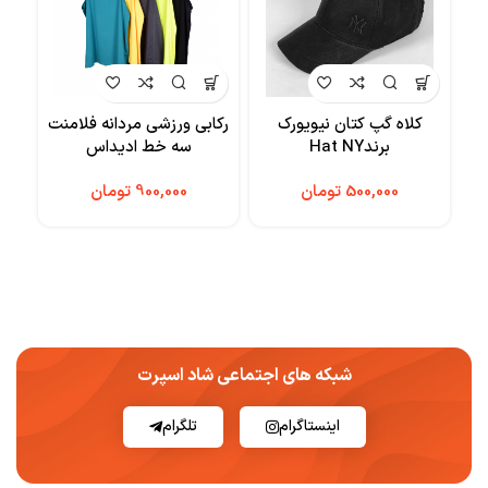
کلاه گپ کتان نیویورک
رکابی ورزشی مردانه فلامنت
ست 
برندHat NY
سه خط ادیداس
زن
تومان
تومان
شبکه های اجتماعی شاد اسپرت
اینستاگرام
تلگرام