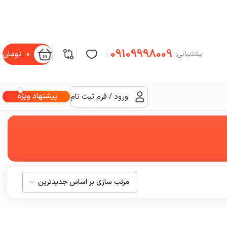
09109998009
0
تومان
پشتیبانی:
پیشنهاد ویژه
ورود / فرم ثبت نام