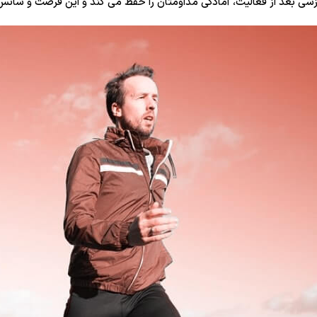
زشی بعد از فعالیت، آمادگی مداومتان را حفظ می کند و این فرصت و شانس ر