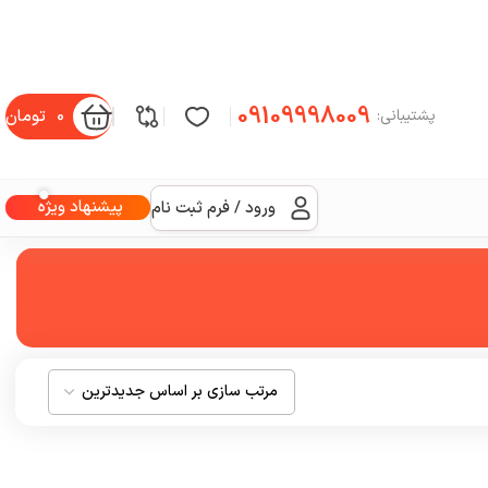
09109998009
0
تومان
پشتیبانی:
پیشنهاد ویژه
ورود / فرم ثبت نام