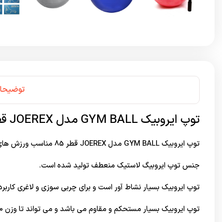
توضیحا
توپ ایروبیک GYM BALL مدل JOEREX قطر 85
توپ ایروبیک GYM BALL مدل JOEREX قطر 85 مناسب ورزش های ایروبیک و یوگا، پیلاتس و… می باشد.
جنس توپ ایروبیگ لاستیک منعطف تولید شده است.
توپ ایروبیک بسیار نشاط آور است و برای چربی سوزی و لاغری کاربرد 
توپ ایروبیک بسیار مستحکم و مقاوم می باشد و می تواند تا وزن 120 را تحمل کند.