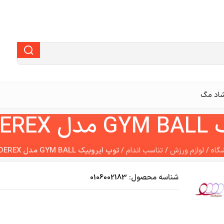
اد مگ
طر 85
گاه
/
لوازم ورزش
/
تناسب اندام
/
توپ ایروبیک GYM BALL مدل JOEREX قطر 85
شناسه محصول:
0106002183