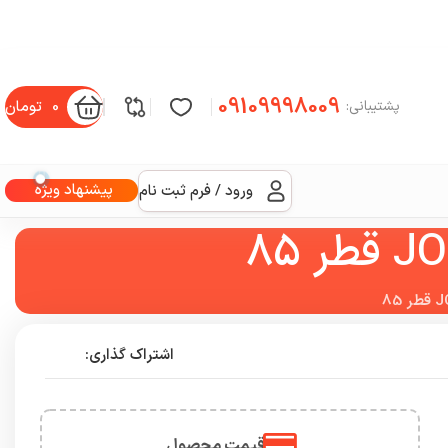
09109998009
0
تومان
پشتیبانی:
پیشنهاد ویژه
ورود / فرم ثبت نام
اشتراک گذاری:
قیمت محصول