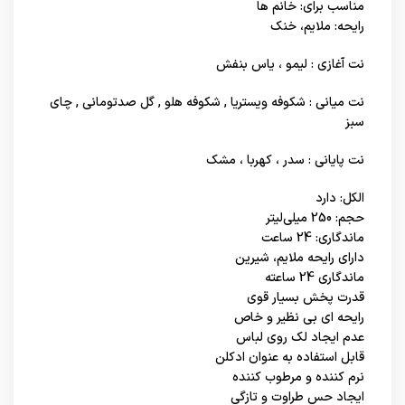
مناسب برای: خانم ها
رایحه: ملایم، خنک
نت آغازی : لیمو ، یاس بنفش
نت میانی : شکوفه ویستریا , شکوفه هلو , گل صدتومانی , چای
سبز
نت پایانی : سدر ، کهربا ، مشک
الکل: دارد
حجم: 250 میلی‌لیتر
ماندگاری: 24 ساعت
دارای رایحه ملایم، شیرین
ماندگاری 24 ساعته
قدرت پخش بسیار قوی
رایحه ای بی نظیر و خاص
عدم ایجاد لک روی لباس
قابل استفاده به عنوان ادکلن
نرم کننده و مرطوب کننده
ایجاد حس طراوت و تازگی