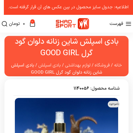
اطلاعیه: جدول سایز محصول در بین عکس ‌های آن قرار گرفته است.
0
فهرست
0
تومان
بادی اسپلش شاین زنانه دلوان گود
گرل GOOD GIRL
خانه
/
فروشگاه
/
لوازم بهداشتی
/
بادی اسپلش
/
بادی اسپلش
شاین زنانه دلوان گود گرل GOOD GIRL
شناسه محصول:
1140056
ناموجود