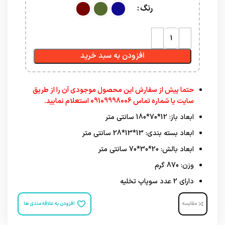
رنگ
افزودن به سبد خرید
حتما پیش از سفارش این محصول موجودی آن را از طریق
سایت یا شماره تماس 09109998006 استعلام نمایید.
ابعاد باز: 12*70*180 سانتی متر
ابعاد بسته بندی: 13*13*28 سانتی متر
ابعاد بالش: 20*30*70 سانتی متر
وزن: 870 گرم
دارای 2 عدد سوپاپ تخلیه
مقایسه
افزودن به علاقه مندی ها