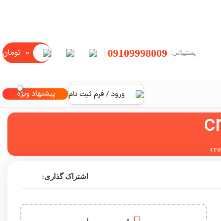
09109998009
0
تومان
پشتیبانی:
پیشنهاد ویژه
ورود / فرم ثبت نام
اشتراک گذاری: