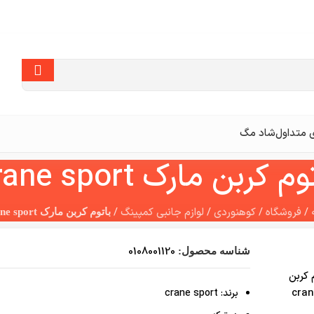
متداول
شاد مگ
م کربن مارک crane sport
/
فروشگاه
/
کوهنوردی
/
لوازم جانبی کمپینگ
/
باتوم کربن مارک crane sport
0108001120
شناسه محصول:
برند: crane sport