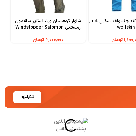
شلوار ترکینگ زنانه جک ولف اسکین jack
شلوار کوهستان وینداستاپر سالامون
wolfskin
زمستانی Windstopper Salomon
تومان
تومان
تلگرام
پشتیبانی آنلاین