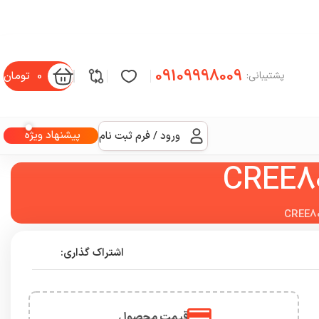
09109998009
0
تومان
پشتیبانی:
پیشنهاد ویژه
ورود / فرم ثبت نام
اشتراک گذاری:
قیمت محصول