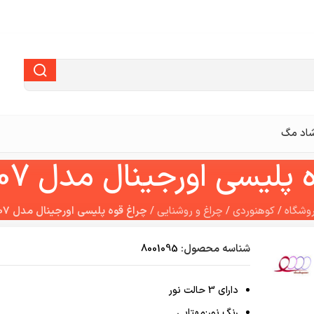
اد مگ
پلیسی اورجینال مدل CREE807
وشگاه
/
کوهنوردی
/
چراغ و روشنایی
/
چراغ قوه پلیسی اورجینال مدل CREE807
شناسه محصول:
8001095
دارای 3 حالت نور
رنگ نور:مهتابی