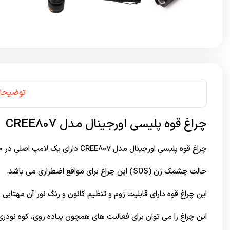
توضیحا
چراغ قوه پلیسی اورجینال مدل CREE807
چراغ قوه پلیسی اورجینال مدل CREE807 دارای یک لامپ اصلی در جلو که سه حالت نوردهی قوی،متوسط و چشمک زن است.
حالت چشمک زن (SOS) این چراغ برای مواقع اضطراری می باشد.
این چراغ قوه دارای قابلیت زوم و تنظیم کانون و رنگ نور آن مهتابی 
این چراغ را می توان برای فعالیت های همچون پیاده روی، کوه نودر