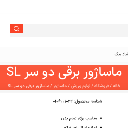
اد مگ
ماساژور برقی دو سر SL
خانه
/
فروشگاه
/
لوازم ورزش
/
ماساژور
/
ماساژور برقی دو سر SL
شناسه محصول:
0106001022
مناسب برای تمام بدن
نوع ماساژ : ضربه ای