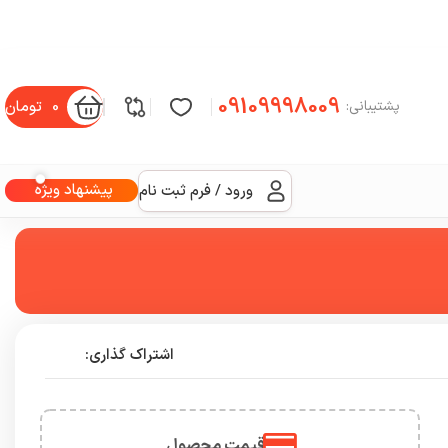
09109998009
0
تومان
پشتیبانی:
پیشنهاد ویژه
ورود / فرم ثبت نام
اشتراک گذاری:
قیمت محصول