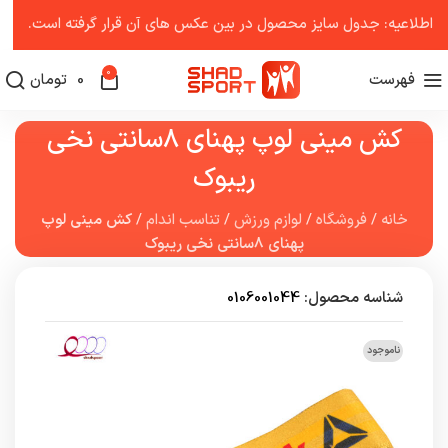
اطلاعیه: جدول سایز محصول در بین عکس ‌های آن قرار گرفته است.
0
فهرست
0
تومان
کش مینی لوپ پهنای 8سانتی نخی
ریبوک
خانه
/
فروشگاه
/
لوازم ورزش
/
تناسب اندام
/
کش مینی لوپ
پهنای 8سانتی نخی ریبوک
شناسه محصول:
0106001044
ناموجود