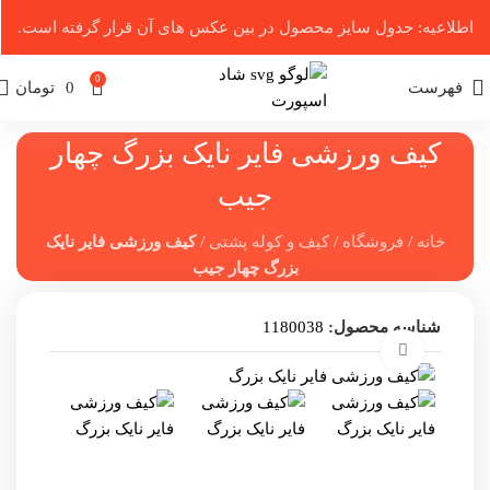
اطلاعیه: جدول سایز محصول در بین عکس ‌های آن قرار گرفته است.
0
فهرست
0
تومان
کیف ورزشی فایر نایک بزرگ چهار
جیب
خانه
/
فروشگاه
/
کیف و کوله پشتی
/
کیف ورزشی فایر نایک
بزرگ چهار جیب
شناسه محصول:
1180038
برای بزرگنمایی کلیک کنید