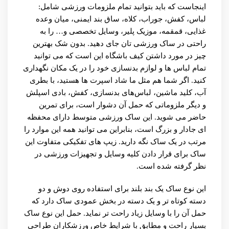
اینجاست که باید بتوانید تمام ملزومات ورزشی شامل:
لباس، کفش، جوراب، کلاه، ساق بند ایمنی، میان وعده
غذایی، قمقمه، موزیک پلیر، وسایل تخصصی و… را به
راحتی در ساک ورزشی تان جای دهید. بدون شک بهترین
چیز در مورد داشتن کیف باشگاه این است که می توانید
تمام لباس ها و لوازم بدنسازی خود را در یک مکان نگهداری
کنید. اگر شما هم مثل ما شاد اسپرت ها هستید، با بطری
آب، کلید ماشین، لباس‌های بدنسازی، کفش، بادی اسپلش
و دیگر ملزوماتی که حمل آن دشوار است، برای تمرین
حاضر می شوید. این ساک ورزشی متوسط دارای محفظه
ای جادار و بزرگ است، بنابراین می توانید همه این موارد را
مرتب در یک ساک نگه دارید. زیپ های تفکیکی متفاوت این
ساک برای قرار دادن کلیه وسایل و تجهیزات ورزشی در
نظر گرفته شده است.
این نوع ساک یک بند بلند برای استفاده روی دوش و دو
دسته کوتاه تر و یک دسته در بخش عمودی ساک دارد که
حمل آن را با وسایل زیاد راحت تر نماید. حمل این نوع ساک
بسیار راحت و مطابق با شرایط خاص ورزشکاران طراحی