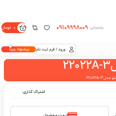
09109998009
0
تومان
پشتیبانی:
پیشنهاد ویژه
ورود / فرم ثبت نام
2
22022A-3
اشتراک گذاری:
قیمت محصول