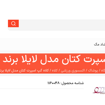
اد مگ
ت کتان مدل لایلا برند Montane
اه
/
پوشاک
/
اکسسوری ورزشی
/
کلاه
/
کلاه گپ اسپرت کتان مدل لایلا برند ntane
شناسه محصول:
1160048