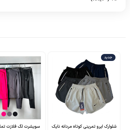
جدید
شلوارک ایرو تمرینی کوتاه مردانه نایک
سویشرت لگ فلازت تما