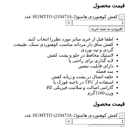
قیمت محصول
کفش کوهنوردی هامتو(HUMTTO (210473A-2 عدد
افزودن به سبد خرید
لطفا قبل از خرید سایز مورد نظررا انتخاب کنید.
کفش ساق دار مردانه مناسب کوهنوردی سبک، طبیعت
گردی و تپه نوردی
لاستیک محافظ در جلو و پشت کفش
لایه گذاری برای راحتی پا
دارای قابلیت تنفس
سه فصله
حلقه اتصال در پشت و زبانه کفش
استفاده از TPU در ناحیه قوزک پا
گارانتی اصالت و سلامت فیزیکی کالا
وزن:1160گرم
قیمت محصول
کفش کوهنوردی هامتو(HUMTTO (210473A-2 عدد