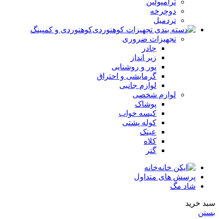
ترامپولین
دوچرخه
تردمیل
کوهنوردی و کمپینگ
تجهیزات ضروری
چادر
زیر انداز
نور و روشنایی
گرمایشی و احتراق
لوازم جانبی
لوازم شخصی
پوشاک
کیسه خواب
کوله پشتی
عینک
کلاه
گتر
خانه
پرسش های متداول
شاد مگ
سبد خرید
بستن