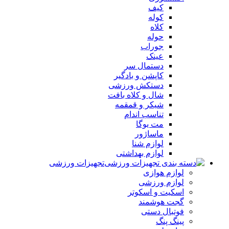
کیف
کوله
کلاه
حوله
جوراب
عینک
دستمال سر
کاپشن و بادگیر
دستکش ورزشی
شال و کلاه بافت
شیکر و قمقمه
تناسب اندام
مت یوگا
ماساژور
لوازم شنا
لوازم بهداشتی
تجهیزات ورزشی
لوازم هوازی
لوازم ورزشی
اسکیت و اسکوتر
گجت هوشمند
فوتبال دستی
پینگ پنگ