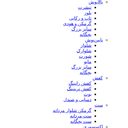
بالاپوش
تیشرت
بلوز
تاپ و رکابی
گرمکن و هودی
سایز بزرگ
بچگانه
پایین‌پوش
شلوار
شلوارک
شورت
مایو
سایز بزرگ
بچگانه
کفش
کفش رانینگ
کفش ترینینگ
بوت
دمپایی و صندل
ست
گرمکن شلوار مردانه
ست مردانه
ست بچگانه
اکسسوری