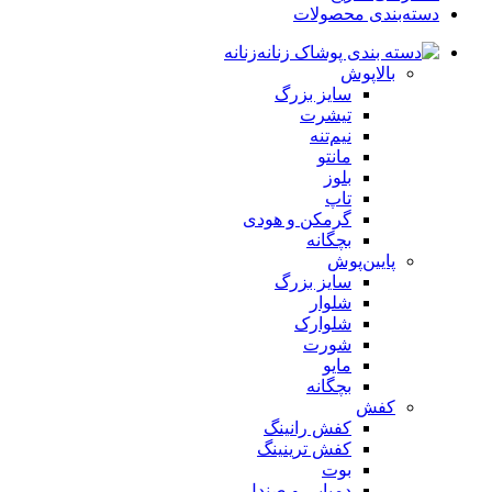
دسته‌بندی محصولات
زنانه
بالاپوش
سایز بزرگ
تیشرت
نیم‌تنه
مانتو
بلوز
تاپ
گرمکن و هودی
بچگانه
پایین‌پوش
سایز بزرگ
شلوار
شلوارک
شورت
مایو
بچگانه
کفش
کفش رانینگ
کفش ترینینگ
بوت
دمپایی و صندل