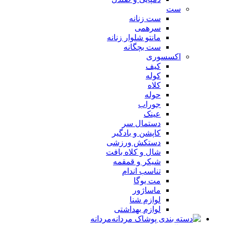
ست
ست زنانه
سرهمی
مانتو شلوار زنانه
ست بچگانه
اکسسوری
کیف
کوله
کلاه
حوله
جوراب
عینک
دستمال سر
کاپشن و بادگیر
دستکش ورزشی
شال و کلاه بافت
شیکر و قمقمه
تناسب اندام
مت یوگا
ماساژور
لوازم شنا
لوازم بهداشتی
مردانه