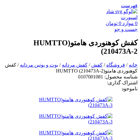
فهرست
0
موارد
0
تومان
جست و جو
کفش کوهنوردی هامتو(HUMTTO
(210473A-2
خانه
/
فروشگاه
/
کفش
/
کفش مردانه
/
بوت و پوتین مردانه
/
کفش
کوهنوردی هامتو(HUMTTO (210473A-2
شناسه محصول:
0107001081
اشتراک گذاری:
ناموجود