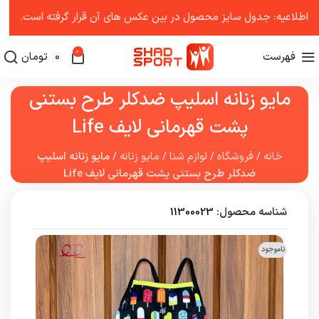
اطلاعیه: جدول سایز محصول در بین عکس ‌های آن قرار گرفته است.
0
فهرست
0
تومان
مايو زنانه اسليپ ضدکلر طرح بستنی
پشت قهرمانی لایف Life
خانه
/
فروشگاه
/
لوازم شنا
/
مایو زنانه
/
مايو زنانه اسليپ
ضدکلر طرح بستنی پشت قهرمانی لایف Life
شناسه محصول:
11300023
ناموجود