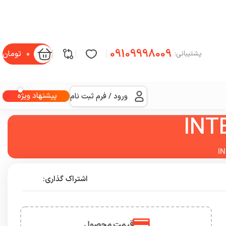
09109998009
0
تومان
پشتیبانی:
پیشنهاد ویژه
ورود / فرم ثبت نام
اشتراک گذاری:
قیمت محصول