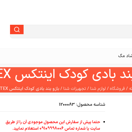
اد مگ
ند بادی کودک اینتکس INTEX
ه
/
فروشگاه
/
لوازم شنا
/
تجهیزات شنا
/
بازو بند بادی کودک اینتکس INTEX
شناسه محصول:
1200083
حتما پیش از سفارش این محصول موجودی آن را از طریق
سایت یا شماره تماس 09109998006 استعلام نمایید.