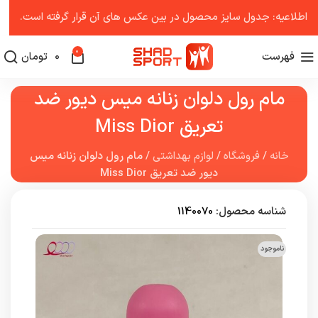
اطلاعیه: جدول سایز محصول در بین عکس ‌های آن قرار گرفته است.
0
فهرست
0
تومان
مام رول دلوان زنانه میس دیور ضد
تعریق Miss Dior
خانه
/
فروشگاه
/
لوازم بهداشتی
/
مام رول دلوان زنانه میس
دیور ضد تعریق Miss Dior
شناسه محصول:
1140070
ناموجود