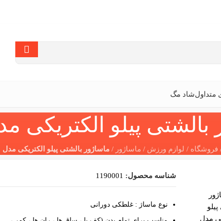
متداول
شاد مگ
بالشتی پیلو الکتریکی مدل 28
فروشگاه
/
لوازم ورزش
/
ماساژور
/
ماساژور بالشتی پیلو الکتریکی مدل 8028
شناسه محصول:
1190001
نوع ماساژ : غلطکی دورانی
مناسب براي تمام بدن (کف پا ، ساق ها ، ران ها ، کمر ،