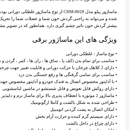
ماساژور پیلو مدل CHM-8028 از نوع ماساژ
بیشتر گردش خون تاثیر چشم گیری دارد. همانطور که در تصویر مشاهده می‌کنید، ماساژور پیلو مدل CHM-8028 دارای نوا
ویژگی های این ماساژور برقی
• نوع ماساژ : غلطکی دورانی
• مناسب براي تمام بدن (کف پا ، ساق ها ، ران ها ، کمر ، گردن و
• دارای 2 کلاهک چرخان با حرکت دورانی و قابلیت تغییر جهت چرخش
• مناسب برای تمامی گرفتگی ها و رفع خستگی بدن درد
• با آداپتور مخصوص اتصال به فندک خودرو و آداپتور مخصوص جهت
• دارای روکش قابل تعویض و قابل شستشو در ماشین لباسشویی
• ماساژور 2 موتوره با انعطاف پذیری بالا برای ماساژ نرم و دلپذیر و پر قدرت
• طراحی شده به شکل بالشت و کاملا ارگونومیک
• امکان اتصال به پشت گردنی اتومبیل
• دارای سیستم گرم کننده و حرارت آرام بخش
• دارای چراغ در داخل بالشت