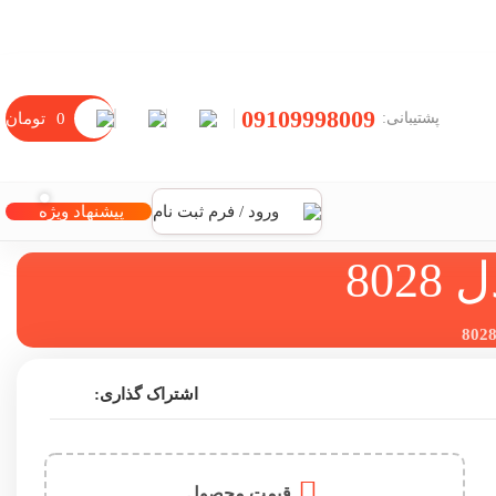
09109998009
0
تومان
پشتیبانی:
ورود / فرم ثبت نام
پیشنهاد ویژه
80
اشتراک گذاری:
قیمت محصول