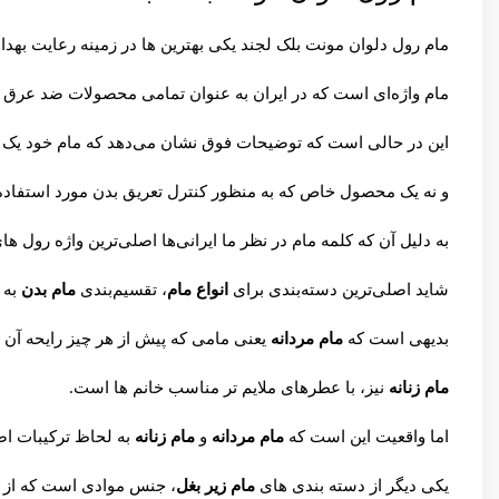
مام رول دلوان مونت بلک لجند یکی بهترین ها در زمینه رعایت به
مام واژه‌ای است که در ایران به عنوان تمامی محصولات ضد عرق 
این در حالی است که توضیحات فوق نشان می‌دهد که مام خود یک ب
و نه یک محصول خاص که به منظور کنترل تعریق بدن مورد استفاده 
به دلیل آن که کلمه مام در نظر ما ایرانی‌ها اصلی‌ترین واژه رول ه
شاید اصلی‌ترین دسته‌بندی برای
انواع مام
، تقسیم‌بندی
مام بدن
به
بدیهی است که
مام مردانه
یعنی مامی که پیش از هر چیز رایحه آن 
مام زنانه
نیز، با عطرهای ملایم تر مناسب خانم ها است.
اما واقعیت این است که
مام مردانه
و
مام زنانه
به لحاظ ترکیبات اصل
یکی دیگر از دسته بندی های
مام زیر بغل
، جنس موادی است که از 