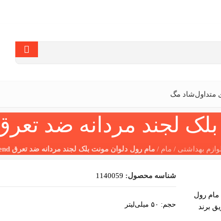
متداول
شاد مگ
 مردانه ضد تعرق ont Blanc Legend
وازم بهداشتی
/
مام
/
مام رول دلوان مونت بلک لجند مردانه ضد تعرق Mont Blanc Legend
شناسه محصول:
1140059
حجم: ۵۰ میلی‌لیتر