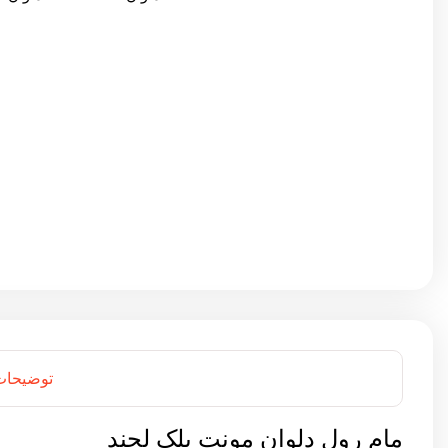
توضیحات
مام رول دلوان مونت بلک لجند