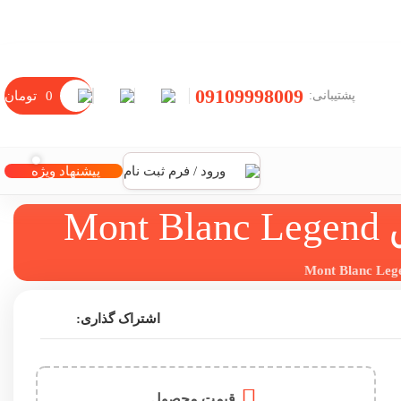
09109998009
0
تومان
پشتیبانی:
ورود / فرم ثبت نام
پیشنهاد ویژه
M
اشتراک گذاری:
قیمت محصول