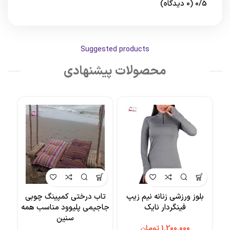
0/5
(0 دیدگاه)
Suggested products
محصولات پیشنهادی
بلوز ورزشی زنانه نیم زیپ
تاب درختی کمپینگ چوبی
ننو
فینگردار نایک
جاجیمی پلیوود مناسب همه
سنین
تومان