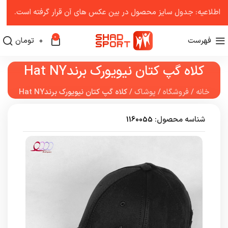
اطلاعیه: جدول سایز محصول در بین عکس ‌های آن قرار گرفته است.
0
فهرست
0
تومان
کلاه گپ کتان نیویورک برندHat NY
خانه
/
فروشگاه
/
پوشاک
/
کلاه گپ کتان نیویورک برندHat NY
شناسه محصول:
1160055