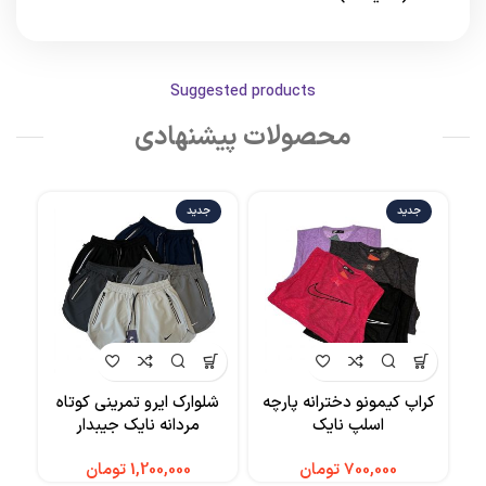
Suggested products
محصولات پیشنهادی
جدید
جدید
کراپ کیمونو دخترانه پارچه
شلوارک ایرو تمرینی کوتاه
کر
اسلپ نایک
مردانه نایک جیبدار
تومان
تومان