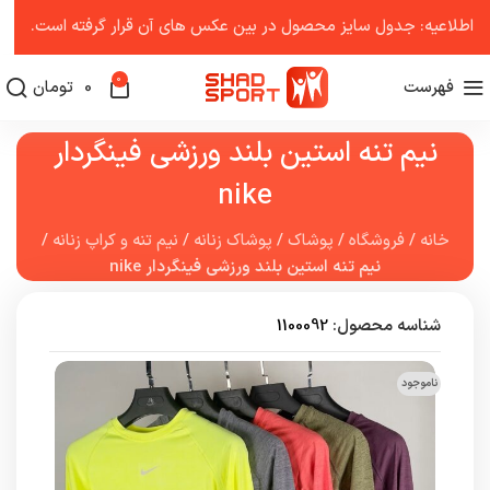
اطلاعیه: جدول سایز محصول در بین عکس ‌های آن قرار گرفته است.
0
فهرست
0
تومان
نیم تنه استین بلند ورزشی فینگردار
nike
خانه
/
فروشگاه
/
پوشاک
/
پوشاک زنانه
/
نیم تنه و کراپ زنانه
/
نیم تنه استین بلند ورزشی فینگردار nike
شناسه محصول:
1100092
ناموجود