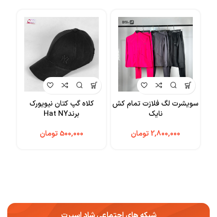
سویشرت لگ فلازت تمام کش
کلاه گپ کتان نیویورک
شلو
نایک
برندHat NY
تومان
تومان
شبکه های اجتماعی شاد اسپرت