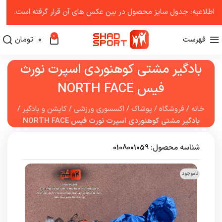
اطلاعیه: جدول سایز محصول در بین عکس ‌های آن قرار گرفته است.
0
فهرست
0
تومان
بادگیر مشتی کوهنوردی اسپرت نورث
فیس NORTH FACE
خانه
/
فروشگاه
/
پوشاک
/
اکسسوری ورزشی
/
کاپشن و بادگیر
/
بادگیر مشتی کوهنوردی اسپرت نورث فیس NORTH FACE
شناسه محصول:
0108001059
ناموجود