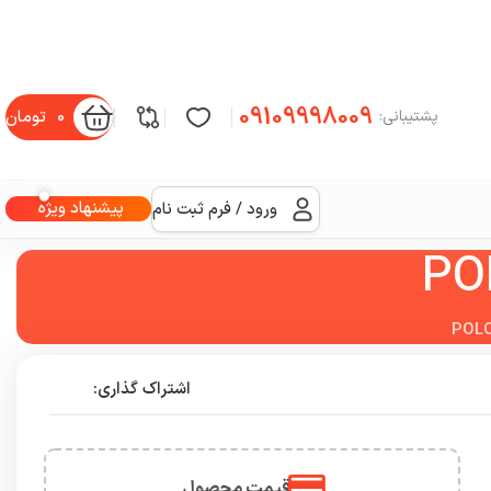
09109998009
0
تومان
پشتیبانی:
پیشنهاد ویژه
ورود / فرم ثبت نام
اشتراک گذاری:
قیمت محصول