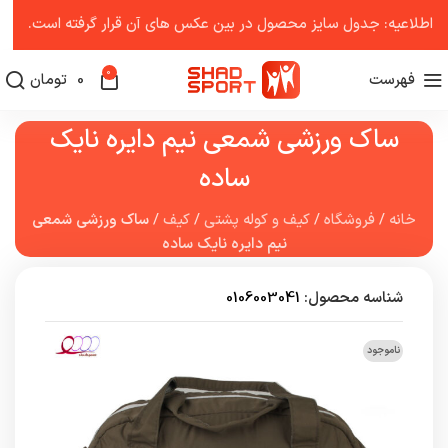
اطلاعیه: جدول سایز محصول در بین عکس ‌های آن قرار گرفته است.
0
فهرست
0
تومان
ساک ورزشی شمعی نیم دایره نایک
ساده
خانه
/
فروشگاه
/
کیف و کوله پشتی
/
کیف
/
ساک ورزشی شمعی
نیم دایره نایک ساده
شناسه محصول:
0106003041
ناموجود