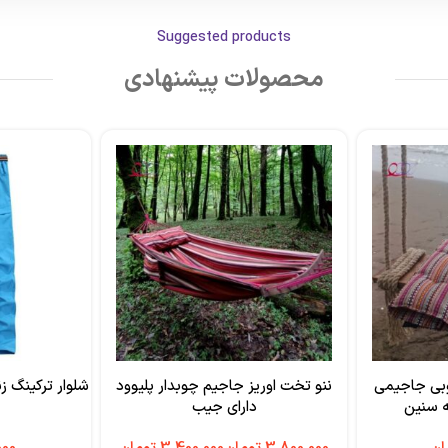
Suggested products
محصولات پیشنهادی
بی جاجیمی
ننو تخت اوریز جاجیم چوبدار پلیوود
ه سنین
دارای جیب