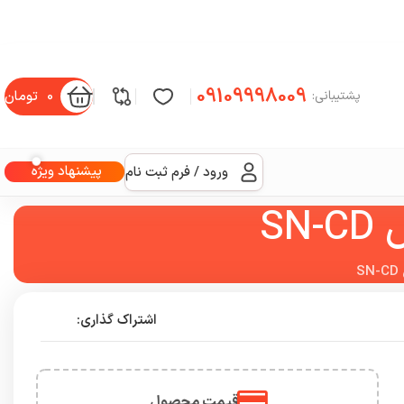
09109998009
0
تومان
پشتیبانی:
پیشنهاد ویژه
ورود / فرم ثبت نام
اشتراک گذاری:
قیمت محصول