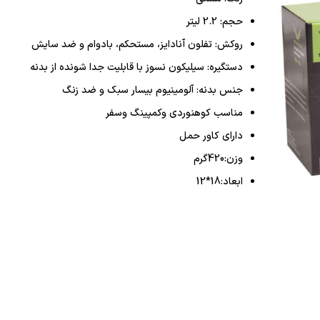
حجم: 2.2 لیتر
روکش: تفلون آنادایز، مستحکم، بادوام و ضد سایش
دستگیره: سیلیکون نسوز با قابلیت جدا شونده از بدنه
جنس بدنه: آلومینیوم بیسار سبک و ضد زنگ
مناسب کوهنوردی وکمپینگ وسفر
دارای کاور حمل
وزن:420گرم
ابعاد:18*12