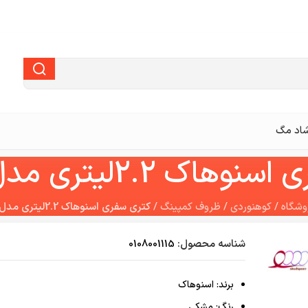
اد مگ
ک 2.2لیتری مدل SN-CD
وشگاه
/
کوهنوردی
/
ظروف کمپینگ
/
کتری سفری اسنوهاک 2.2لیتری مدل SN-CD
شناسه محصول:
0108001115
برند: اسنوهاک
رنگ: مشکی