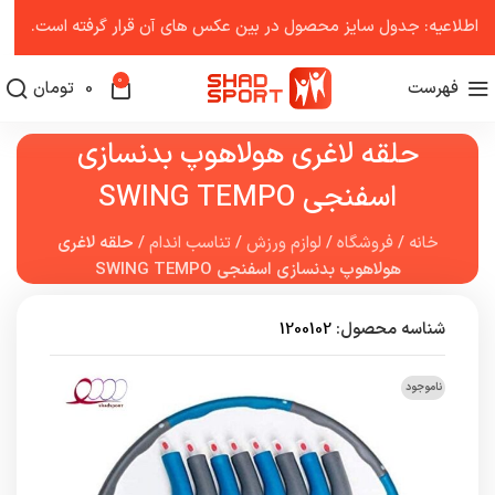
اطلاعیه: جدول سایز محصول در بین عکس ‌های آن قرار گرفته است.
0
فهرست
0
تومان
حلقه لاغری هولاهوپ بدنسازی
اسفنجی SWING TEMPO
خانه
/
فروشگاه
/
لوازم ورزش
/
تناسب اندام
/
حلقه لاغری
هولاهوپ بدنسازی اسفنجی SWING TEMPO
شناسه محصول:
1200102
ناموجود