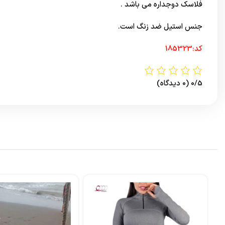
فلاسک دوجداره می باشد .
جنس استیل ضد زنگ است.
کد:185323
0/5
(0 دیدگاه)