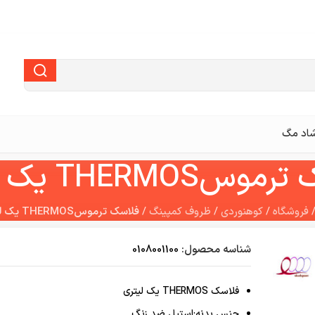
اد مگ
THERMOS یک لیتری
فروشگاه
/
کوهنوردی
/
ظروف کمپینگ
/
فلاسک ترموسTHERMOS یک لیتری
شناسه محصول:
0108001100
فلاسک THERMOS یک لیتری
جنس بدنه:استیل ضد زنگ