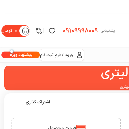
09109998009
0
تومان
پشتیبانی:
پیشنهاد ویژه
ورود / فرم ثبت نام
اشتراک گذاری:
قیمت محصول