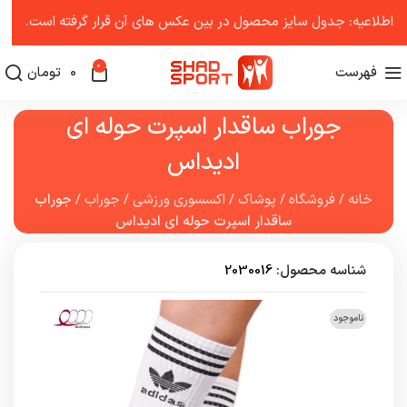
اطلاعیه: جدول سایز محصول در بین عکس ‌های آن قرار گرفته است.
0
فهرست
0
تومان
جوراب ساقدار اسپرت حوله ای
ادیداس
خانه
/
فروشگاه
/
پوشاک
/
اکسسوری ورزشی
/
جوراب
/
جوراب
ساقدار اسپرت حوله ای ادیداس
شناسه محصول:
2030016
ناموجود