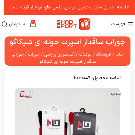
اطلاعیه: جدول سایز محصول در بین عکس ‌های آن قرار گرفته است.
0
فهرست
0
تومان
جوراب ساقدار اسپرت حوله ای شیکاگو
خانه
/
فروشگاه
/
پوشاک
/
اکسسوری ورزشی
/
جوراب
/
جوراب
ساقدار اسپرت حوله ای شیکاگو
شناسه محصول:
2030009
ناموجود