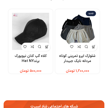
جدید
شلوارک ایرو تمرینی کوتاه
کلاه گپ کتان نیویورک
کر
مردانه نایک جیبدار
برندHat NY
تومان
تومان
شبکه های اجتماعی شاد اسپرت