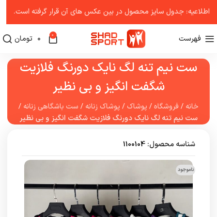
اطلاعیه: جدول سایز محصول در بین عکس ‌های آن قرار گرفته است.
0
فهرست
0
تومان
ست نیم تنه لگ نایک دورنگ فلازیت
شگفت انگیز و بی نظیر
خانه
/
فروشگاه
/
پوشاک
/
پوشاک زنانه
/
ست باشگاهی زنانه
/
ست نیم تنه لگ نایک دورنگ فلازیت شگفت انگیز و بی نظیر
شناسه محصول:
1100104
ناموجود