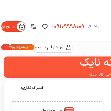
09109998009
0
تومان
پشتیبانی:
پیشنهاد ویژه
ورود / فرم ثبت نام
ه نایک
یی زنانه نایک
اشتراک گذاری:
قیمت محصول