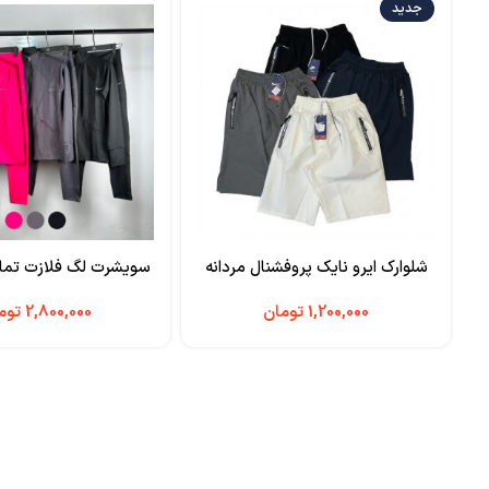
جدید
شلوارک ایرو نایک پروفشنال مردانه
سویشرت لگ فلازت تما
تومان
توم