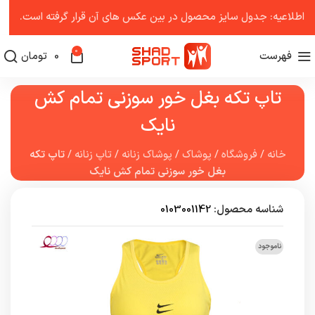
اطلاعیه: جدول سایز محصول در بین عکس ‌های آن قرار گرفته است.
0
فهرست
0
تومان
تاپ تکه بغل خور سوزنی تمام کش
نایک
خانه
/
فروشگاه
/
پوشاک
/
پوشاک زنانه
/
تاپ زنانه
/
تاپ تکه
بغل خور سوزنی تمام کش نایک
شناسه محصول:
0103001142
ناموجود