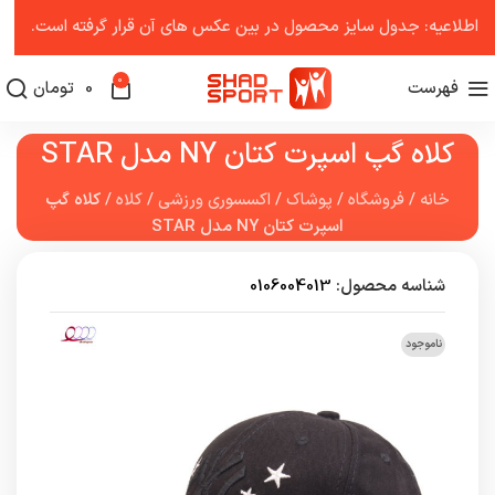
اطلاعیه: جدول سایز محصول در بین عکس ‌های آن قرار گرفته است.
0
فهرست
0
تومان
کلاه گپ اسپرت کتان NY مدل STAR
خانه
/
فروشگاه
/
پوشاک
/
اکسسوری ورزشی
/
کلاه
/
کلاه گپ
اسپرت کتان NY مدل STAR
شناسه محصول:
0106004013
ناموجود