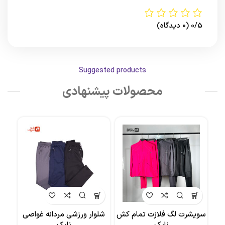
0/5
(0 دیدگاه)
Suggested products
محصولات پیشنهادی
سویشرت لگ فلازت تمام کش
شلوار ورزشی مردانه غواصی
کر