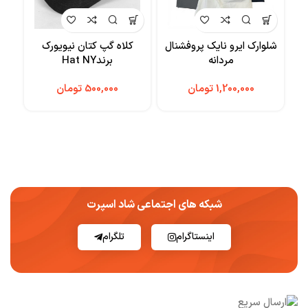
شلوارک ایرو نایک پروفشنال
کلاه گپ کتان نیویورک
شلو
مردانه
برندHat NY
تومان
تومان
شبکه های اجتماعی شاد اسپرت
اینستاگرام
تلگرام