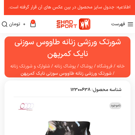
اطلاعیه: جدول سایز محصول در بین عکس ‌های آن قرار گرفته است.
0
فهرست
0
تومان
شورتک ورزشی زنانه طاووس سوزنی
نایک کمرپهن
خانه
/
فروشگاه
/
پوشاک
/
پوشاک زنانه
/
شلوارک و شورتک زنانه
/
شورتک ورزشی زنانه طاووس سوزنی نایک کمرپهن
شناسه محصول:
12300638
ناموجود