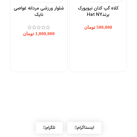
کلاه گپ کتان نیویورک
شلوار ورزشی مردانه غواصی
برندHat NY
نایک
تومان
تومان
کل
شبکه های اجتماعی شاد اسپرت
اینستاگرام
تلگرام