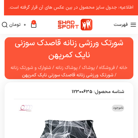
اطلاعیه: جدول سایز محصول در بین عکس ‌های آن قرار گرفته است.
0
فهرست
0
تومان
شورتک ورزشی زنانه قاصدک سوزنی
نایک کمرپهن
خانه
/
فروشگاه
/
پوشاک
/
پوشاک زنانه
/
شلوارک و شورتک زنانه
/
شورتک ورزشی زنانه قاصدک سوزنی نایک کمرپهن
شناسه محصول:
12300635
ناموجود