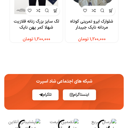
شلوارک ایرو تمرینی کوتاه
لگ سایز بزرگ زنانه فلازیت
رکا
مردانه نایک جیبدار
شهلا کمر پهن نایک
تومان
تومان
شبکه های اجتماعی شاد اسپرت
اینستاگرام
تلگرام