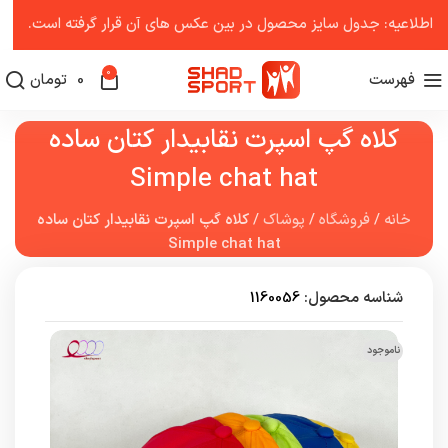
اطلاعیه: جدول سایز محصول در بین عکس ‌های آن قرار گرفته است.
0
فهرست
0
تومان
کلاه گپ اسپرت نقابیدار کتان ساده
Simple chat hat
خانه
/
فروشگاه
/
پوشاک
/
کلاه گپ اسپرت نقابیدار کتان ساده
Simple chat hat
شناسه محصول:
1160056
ناموجود