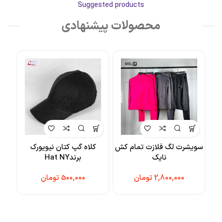
Suggested products
محصولات پیشنهادی
سویشرت لگ فلازت تمام کش
کلاه گپ کتان نیویورک
کل
نایک
برندHat NY
تومان
تومان