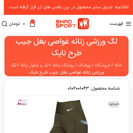
اطلاعیه: جدول سایز محصول در بین عکس ‌های آن قرار گرفته است.
0
فهرست
0
تومان
لگ ورزشی زنانه غواصی بغل جیب
طرح نایک
خانه
/
فروشگاه
/
پوشاک
/
پوشاک زنانه
/
لگ و شلوار زنانه
/
لگ
ورزشی زنانه غواصی بغل جیب طرح نایک
شناسه محصول:
0102001063
ناموجود