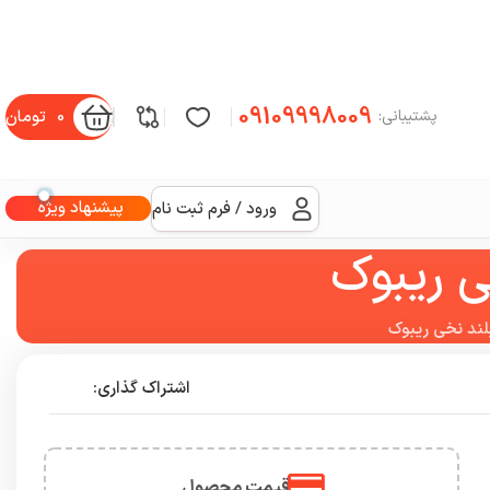
09109998009
0
تومان
پشتیبانی:
پیشنهاد ویژه
ورود / فرم ثبت نام
ی ریبوک
لند نخی ریبوک
اشتراک گذاری:
قیمت محصول