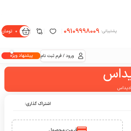
09109998009
0
تومان
پشتیبانی:
پیشنهاد ویژه
ورود / فرم ثبت نام
یداس
ادیداس
اشتراک گذاری:
قیمت محصول