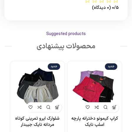
0/5
(0 دیدگاه)
Suggested products
محصولات پیشنهادی
جدید
جدید
کراپ کیمونو دخترانه پارچه
شلوارک ایرو تمرینی کوتاه
شلو
اسلپ نایک
مردانه نایک جیبدار